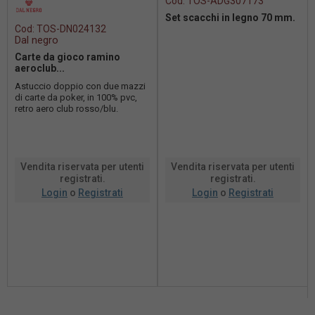
Cod:
TOS-ADG307173
Set scacchi in legno 70 mm.
Cod:
TOS-DN024132
Dal negro
Carte da gioco ramino
aeroclub...
Astuccio doppio con due mazzi
di carte da poker, in 100% pvc,
retro aero club rosso/blu.
formato carte 63x88 mm
Vendita riservata per utenti
Vendita riservata per utenti
registrati.
registrati.
Login
o
Registrati
Login
o
Registrati