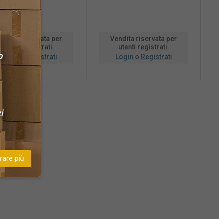
endita riservata per
Vendita riservata per
utenti registrati.
utenti registrati.
Login
o
Registrati
Login
o
Registrati
are più