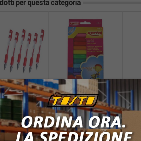
odotti per questa categoria
Cod:
TOS-K763
Plastilina 12 barrette 12
colori
608166
Cod:
T
Inter
Kartal promettere di aumentare
l'immaginazione, la creativitÀ e la
nne gel rosse
Kit s
capacitÀ di apprendimento dei
righe
bambini con ore e ore di divert...