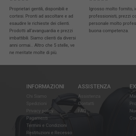
Proprietari gentili, disponibili e
Igrosso molto fornito, 
cortesi. Pronti ad ascoltare e ad
professionisti, prezzi c
esaudire le richieste dei clienti.
personale molto profess
Prodotti all'avanguardia e prezzi
buona competenza.
imbattibili. Siamo clienti da diversi
anni ormai... Altro che 5 stelle, ve
ne meritate molte di più.
INFORMAZIONI
ASSISTENZA
E
Chi Siamo
Assistenza
Ma
Spedizioni
Contatti
Pro
Privacy policy
FAQ
Nuo
Pagamenti
Con
Termini e Condizioni
Restituzioni e Recesso