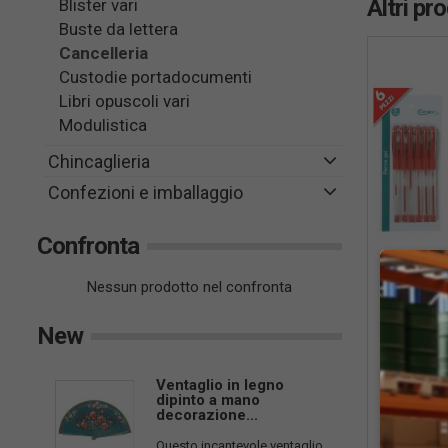
Altri pr
Blister vari
Buste da lettera
Cancelleria
Custodie portadocumenti
Libri opuscoli vari
Modulistica
Chincaglieria
Confezioni e imballaggio
Confronta
Nessun prodotto nel confronta
New
Cod:
TOS-
Corsivo
Ventaglio in legno
Set 6 pe
dipinto a mano
decorazione...
Questo incantevole ventaglio