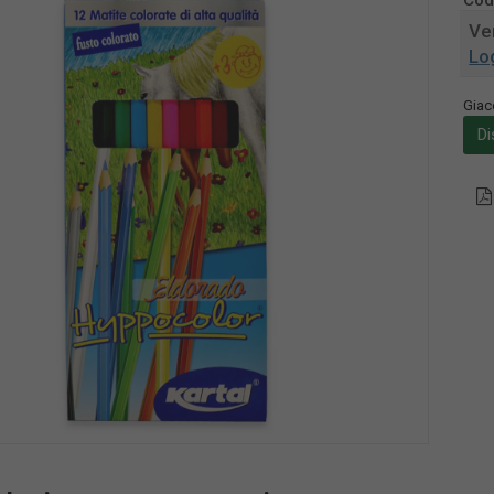
Cod
Ven
Lo
Giac
Di