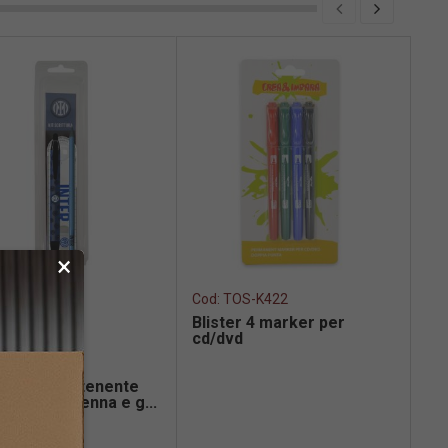
×
Cod:
TOS-K422
Co
Blister 4 marker per
Bl
cd/dvd
as
OS-IN1313
crittura contenente
llo matita penna e g...