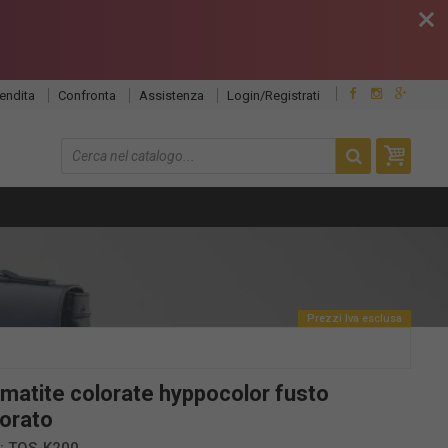
close
endita
Confronta
Assistenza
Login/Registrati
Prezzi Iva esclusa
 matite colorate hyppocolor fusto
lorato