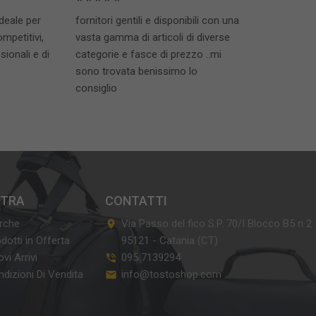
ideale per
fornitori gentili e disponibili con una
ompetitivi,
vasta gamma di articoli di diverse
ionali e di
categorie e fasce di prezzo ..mi
sono trovata benissimo lo
consiglio
XTRA
CONTATTI
rche
Via Passo del fico S.P. 70/I Blocco B5 n 2
dotti in Offerta
95121
-
Catania (CT)
vi Arrivi
095 7139294
dizioni Di Vendita
info@tostoshop.com