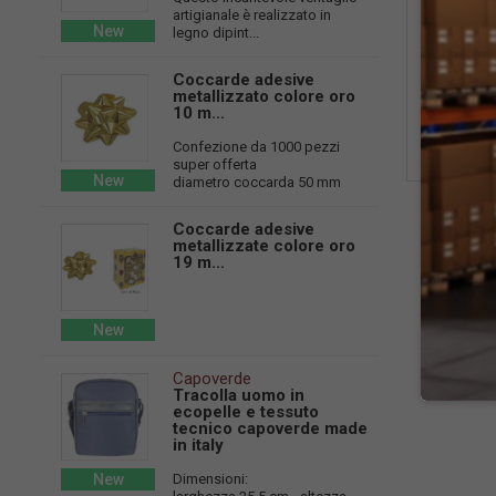
artigianale è realizzato in
New
legno dipint...
Coccarde adesive
Vend
metallizzato colore oro
ut
10 m...
Lo
Confezione da 1000 pezzi
super offerta
New
diametro coccarda 50 mm
Coccarde adesive
metallizzate colore oro
19 m...
New
Capoverde
Tracolla uomo in
ecopelle e tessuto
tecnico capoverde made
in italy
New
Dimensioni: