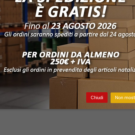
ita riservata per
Vendita riservata per
V
enti registrati.
utenti registrati.
gin
o
Registrati
Login
o
Registrati
Chiudi
Non mostr