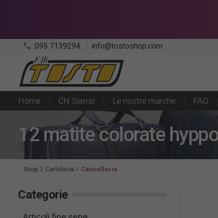
phone
095 7139294
info@tostoshop.com
Home
Chi Siamo
Le nostre marche
FAQ
12 matite colorate hyppo
Shop
Cartoleria
Cancelleria
Categorie
Articoli fine serie