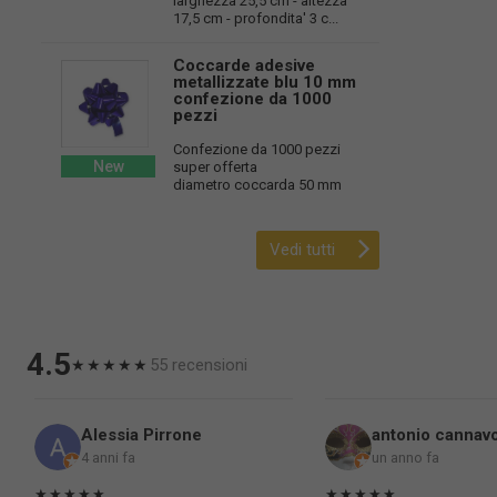
larghezza 25,5 cm - altezza
17,5 cm - profondita' 3 c...
Coccarde adesive
metallizzate blu 10 mm
confezione da 1000
pezzi
Confezione da 1000 pezzi
New
super offerta
diametro coccarda 50 mm
Vedi tutti
4.5
55 recensioni
★★★★★
Alessia Pirrone
antonio cannav
4 anni fa
un anno fa
★★★★★
★★★★★