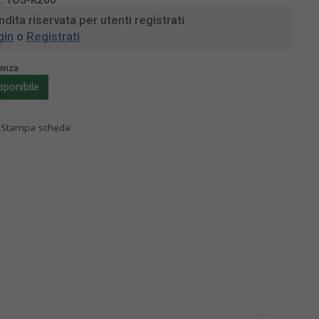
:
TOS-K200
dita riservata per utenti registrati.
gin
o
Registrati
enza
sponibile
Stampa scheda