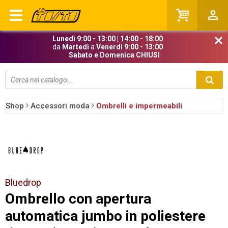
person_outline
Lunedì 9:00 - 13:00 | 14:00 - 18:00
close
da
Martedì
a
Venerdì 9:00 - 13:00
Sabato e Domenica CHIUSI
Shop
Accessori moda
Ombrelli e impermeabili
Prezzi Iva esclusa
Bluedrop
Ombrello con apertura
automatica jumbo in poliestere