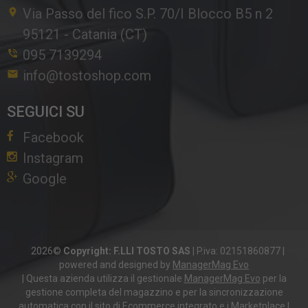
Via Passo del fico S.P. 70/I Blocco B5 n 2
95121
-
Catania (CT)
095 7139294
info@tostoshop.com
SEGUICI SU
Facebook
Instagram
Google
2026©
Copyright: F.LLI TOSTO SAS
|
P.iva: 02151860877
|
powered and designed by
ManagerMag Evo
| Questa azienda utilizza il gestionale
ManagerMag Evo
per la
gestione completa del magazzino e per la sincronizzazione
automatica con il sito di Ecommerce integrato e i Marketplace |