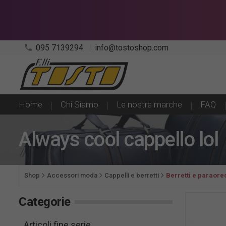
phone
095 7139294
info@tostoshop.com
Home
Chi Siamo
Le nostre marche
FAQ
Always cool cappello lol
Shop
Accessori moda
Cappelli e berretti
Berretti e paraor
Categorie
Articoli fine serie