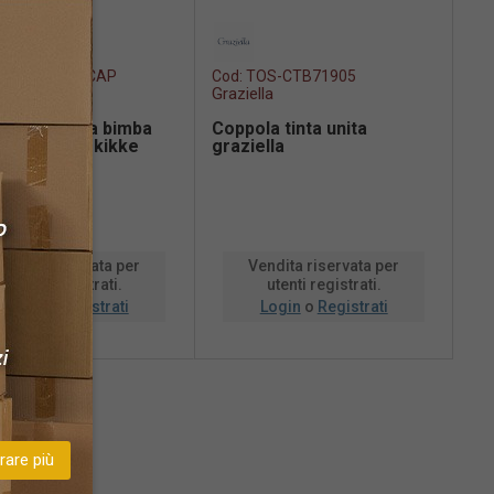
OS-AC0488/CAP
Cod:
TOS-CTB71905
Co
ke
Graziella
Lau
llo di paglia bimba
Coppola tinta unita
Ca
sia righe le kikke
graziella
la
endita riservata per
Vendita riservata per
utenti registrati.
utenti registrati.
Login
o
Registrati
Login
o
Registrati
are più