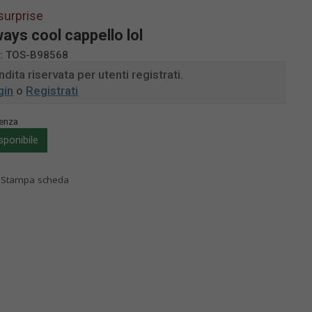
 surprise
ays cool cappello lol
:
TOS-B98568
dita riservata per utenti registrati.
gin
o
Registrati
enza
sponibile
Stampa scheda