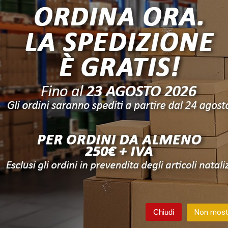
CTB71896
Cod:
TOS-MAS90495
Cod:
T
Graziella
Le kik
no castagnetto
Berretto castagna baby in
Cappe
jersey ricamato
puro cotone graziella
fanta
ita riservata per
Vendita riservata per
V
enti registrati.
utenti registrati.
gin
o
Registrati
Login
o
Registrati
Chiudi
Non mostr