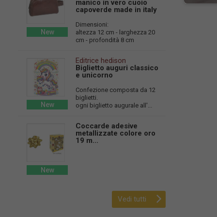
manico in vero cuoio
capoverde made in italy
Dimensioni:
New
altezza 12 cm - larghezza 20
cm - profondità 8 cm
Editrice hedison
Biglietto auguri classico
e unicorno
Confezione composta da 12
biglietti.
New
ogni biglietto augurale all'...
Coccarde adesive
metallizzate colore oro
19 m...
New
Vedi tutti