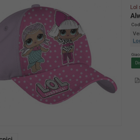
Lol
Alw
Cod
Ven
Lo
Giac
Di
cnici