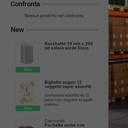
Confronta
Nessun prodotto nel confronta
Cod:
TOS-
Graziella
New
Berretti
baby in 
gra...
Rocchette 10 mm x 250
mt colore verde liscio
Vend
New
ut
Lo
Biglietto auguri 12
soggetti super assortiti
Confezione assortita da 12
pezzi con i seguenti soggetti:
matrimo...
New
Capoverde
Pochette uomo con