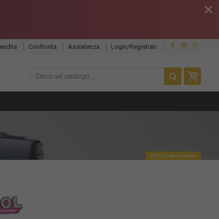
close
endita
Confronta
Assistenza
Login/Registrati
Prezzi Iva esclusa