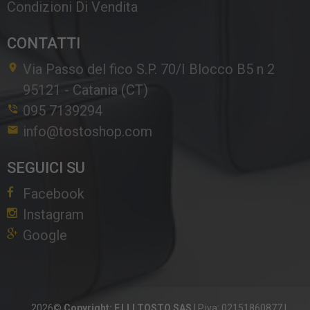
Condizioni Di Vendita
CONTATTI
Via Passo del fico S.P. 70/I Blocco B5 n 2
95121
-
Catania (CT)
095 7139294
info@tostoshop.com
SEGUICI SU
Facebook
Instagram
Google
2026©
Copyright: F.LLI TOSTO SAS
|
P.iva: 02151860877
|