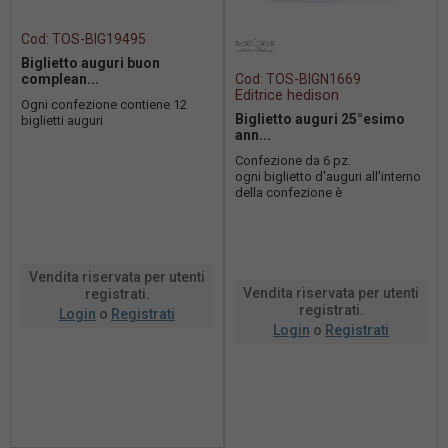
Cod:
TOS-BIG19495
Biglietto auguri buon
complean...
Cod:
TOS-BIGN1669
Editrice hedison
Ogni confezione contiene 12
Biglietto auguri 25°esimo
biglietti auguri
ann...
Confezione da 6 pz.
ogni biglietto d'auguri all'interno
della confezione è
accompagnato dalla propria
busta per una present...
Vendita riservata per utenti
Vendita riservata per utenti
registrati.
registrati.
Login
o
Registrati
Login
o
Registrati