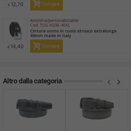
12,70
Compra
€
Anonima/personalizzabile
Cod:
TOS-H236-40XL
Cintura uomo in cuoio etrusco extralunga
40mm made in italy
14,40
Compra
€
Altro dalla categoria