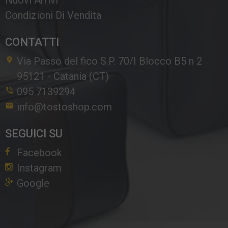
Nuovi Arrivi
Condizioni Di Vendita
CONTATTI
Via Passo del fico S.P. 70/I Blocco B5 n 2
95121
-
Catania (CT)
095 7139294
info@tostoshop.com
SEGUICI SU
Facebook
Instagram
Google