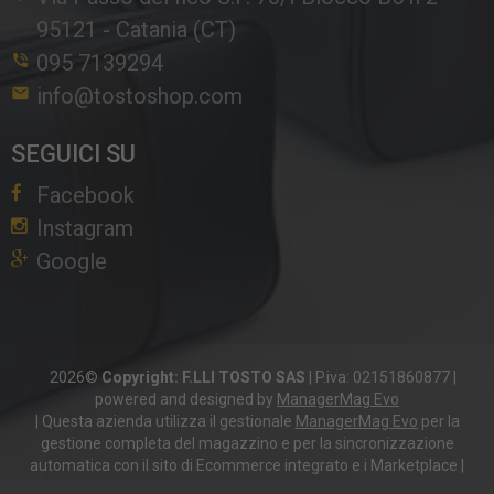
95121
-
Catania (CT)
095 7139294
info@tostoshop.com
SEGUICI SU
Facebook
Instagram
Google
2026©
Copyright: F.LLI TOSTO SAS
|
P.iva: 02151860877
|
powered and designed by
ManagerMag Evo
| Questa azienda utilizza il gestionale
ManagerMag Evo
per la
gestione completa del magazzino e per la sincronizzazione
automatica con il sito di Ecommerce integrato e i Marketplace |