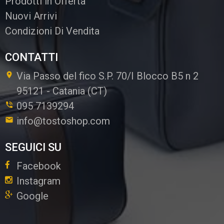
Prodotti in Offerta
Nuovi Arrivi
Condizioni Di Vendita
CONTATTI
Via Passo del fico S.P. 70/I Blocco B5 n 2
95121
-
Catania (CT)
095 7139294
info@tostoshop.com
SEGUICI SU
Facebook
Instagram
Google