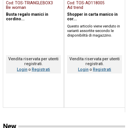
Cod:
TOS-TRIANGLEBOX3
Cod:
TOS-AD118005
Be woman
Ad trend
Busta regalo manici in
Shopper in carta manico in
cordino...
cor...
Questo articolo viene venduto in
varianti assortite secondo le
disponibilità di magazzino.
se desideri un colore o una
varia...
Vendita riservata per utenti
Vendita riservata per utenti
registrati.
registrati.
Login
o
Registrati
Login
o
Registrati
New