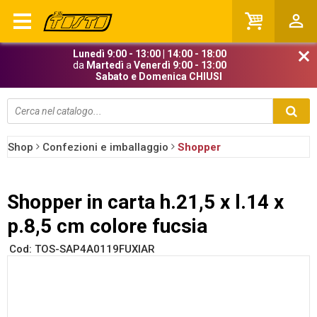
person_outline
Lunedì 9:00 - 13:00 | 14:00 - 18:00
close
da
Martedì
a
Venerdì 9:00 - 13:00
Sabato e Domenica CHIUSI
Shop
Confezioni e imballaggio
Shopper
Prezzi Iva esclusa
Shopper in carta h.21,5 x l.14 x
p.8,5 cm colore fucsia
Cod:
TOS-SAP4A0119FUXIAR