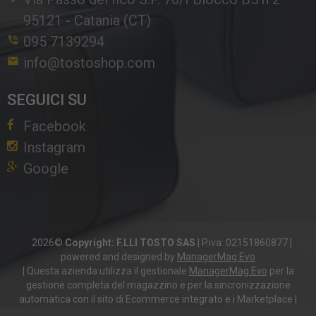
95121
-
Catania (CT)
095 7139294
info@tostoshop.com
SEGUICI SU
Facebook
Instagram
Google
2026©
Copyright: F.LLI TOSTO SAS
|
P.iva: 02151860877
|
powered and designed by
ManagerMag Evo
| Questa azienda utilizza il gestionale
ManagerMag Evo
per la
gestione completa del magazzino e per la sincronizzazione
automatica con il sito di Ecommerce integrato e i Marketplace |