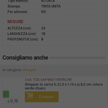
Tipo manico:
RITORTA
Stampa:
TINTA UNITA
Per alimenti:
NO
MISURE
ALTEZZA (cm):
24
LARGHEZZA (cm):
18
PROFONDITA' (cm):
8
Consigliamo anche
In categoria:
Shopper
Cod:
TOS-SAP4A0119VERCHR
Shopper in carta h.21,5 x l.14 x p.8,5 cm colore
verde chiaro
Compra
0,19
€