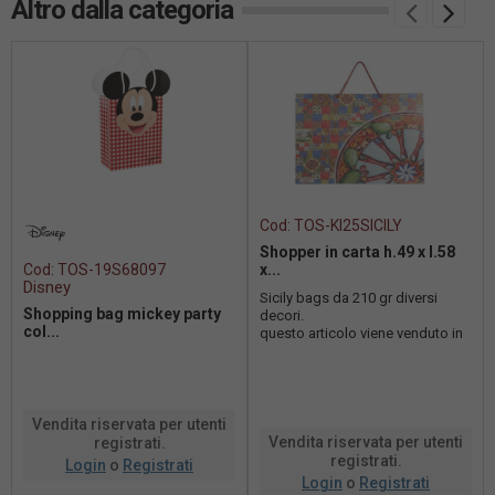
Altro dalla categoria
Cod:
TOS-KI25SICILY
Shopper in carta h.49 x l.58
Cod:
TOS-19S68097
x...
Disney
Sicily bags da 210 gr diversi
Shopping bag mickey party
decori.
col...
questo articolo viene venduto in
varianti assortite secondo le
disponibilità di magazz...
Vendita riservata per utenti
Vendita riservata per utenti
registrati.
registrati.
Login
o
Registrati
Login
o
Registrati